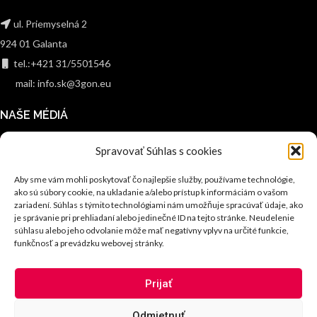
ul. Priemyselná 2
924 01 Galanta
tel.:+421 31/5501546
mail: info.sk@3gon.eu
NAŠE MÉDIÁ
Spravovať Súhlas s cookies
Aby sme vám mohli poskytovať čo najlepšie služby, používame technológie,
ako sú súbory cookie, na ukladanie a/alebo prístup k informáciám o vašom
PODPORA A SLUŽBY
zariadení. Súhlas s týmito technológiami nám umožňuje spracúvať údaje, ako
je správanie pri prehliadaní alebo jedinečné ID na tejto stránke. Neudelenie
Podpora
súhlasu alebo jeho odvolanie môže mať negatívny vplyv na určité funkcie,
Servis
funkčnosť a prevádzku webovej stránky.
Financovanie
MENU
Prijať
Novinky
Odmietnuť