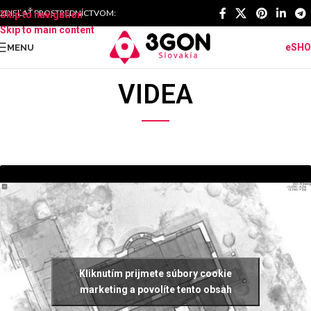
ZDIEĽAŤ PROSTREDNÍCTVOM:
Skip to navigation
Skip to main content
eSH
MENU
VIDEA
Kliknutím prijmete súbory cookie
marketing a povolíte tento obsah